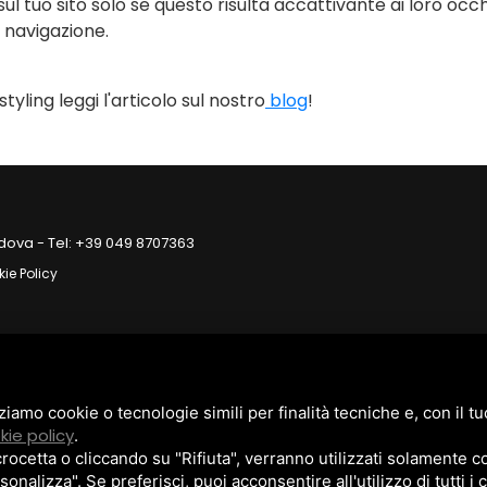
ul tuo sito solo se questo risulta accattivante ai loro occ
a navigazione.
styling leggi l'articolo sul nostro
blog
!
dova - Tel:
+39 049 8707363
ie Policy
zziamo cookie o tecnologie simili per finalità tecniche e, con il 
kie policy
.
cetta o cliccando su "Rifiuta", verranno utilizzati solamente co
sonalizza". Se preferisci, puoi acconsentire all'utilizzo di tutti i