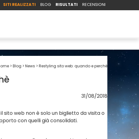
SITI REALIZZATI
BLOG
RISULTATI
RECENSIONI
Home
Blog
News
Restyling sito web: quando e perchè
chè
31/08/2018
: il sito web non è solo un biglietto da visita o
pporto con quelli già consolidati.