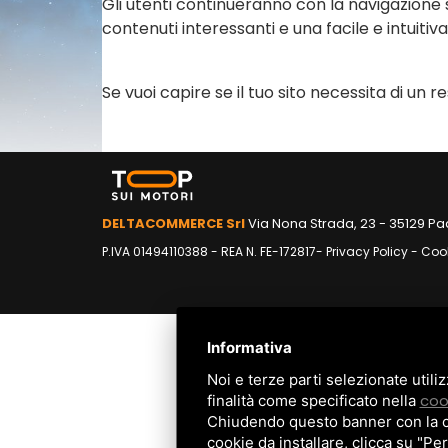
Gli utenti continueranno con la navigazione s
contenuti interessanti e una facile e intuitiv
Se vuoi capire se il tuo sito necessita di un re
DELTACOMMERCE Srl
Via Nona Strada, 23 - 35129 Pa
P.IVA 01494110388 - REA N. FE-172817-
Privacy Policy
-
Cook
Informativa
Noi e terze parti selezionate utili
coo
finalità come specificato nella
Chiudendo questo banner con la cro
cookie da installare, clicca su "Per